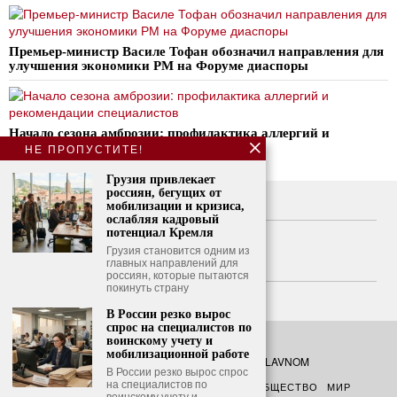
Премьер-министр Василе Тофан обозначил направления для
улучшения экономики РМ на Форуме диаспоры
Начало сезона амброзии: профилактика аллергий и
рекомендации специалистов
НЕ ПРОПУСТИТЕ!
Грузия привлекает
россиян, бегущих от
О нас
мобилизации и кризиса,
ослабляя кадровый
Свяжитесь с нами
потенциал Кремля
Грузия становится одним из
главных направлений для
Политика конфиденциальности
россиян, которые пытаются
покинуть страну
Политика использования файлов cookie
В России резко вырос
спрос на специалистов по
воинскому учету и
мобилизационной работе
©
2026
- Все права защищены. O GLAVNOM
В России резко вырос спрос
на специалистов по
О ГЛАВНОМ
ПОЛИТИКА
ФИНАНСЫ
ОБЩЕСТВО
МИР
воинскому учету и