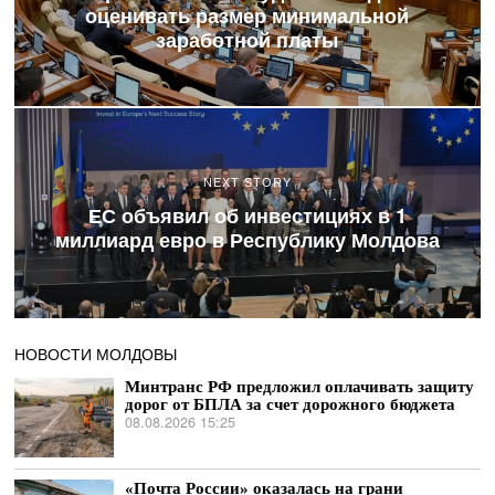
оценивать размер минимальной
заработной платы
NEXT STORY
ЕС объявил об инвестициях в 1
миллиард евро в Республику Молдова
НОВОСТИ МОЛДОВЫ
Минтранс РФ предложил оплачивать защиту
дорог от БПЛА за счет дорожного бюджета
08.08.2026 15:25
«Почта России» оказалась на грани