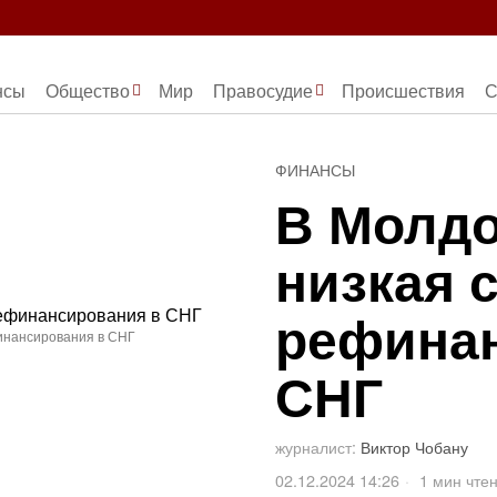
нсы
Общество
Мир
Правосудие
Происшествия
С
ФИНАНСЫ
В Молдо
низкая 
рефинан
инансирования в СНГ
СНГ
журналист:
Виктор Чобану
02.12.2024 14:26
1 мин чте