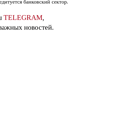
едитуется банковский сектор.
ш
TELEGRAM
,
 важных новостей.