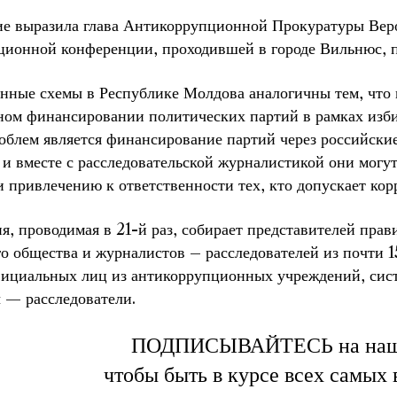
ие выразила глава Антикоррупционной Прокуратуры Вер
ционной конференции, проходившей в городе Вильнюс, 
нные схемы в Республике Молдова аналогичны тем, что
нном финансировании политических партий в рамках изб
облем является финансирование партий через российски
 и вместе с расследовательской журналистикой они могу
и привлечению к ответственности тех, кто допускает ко
, проводимая в 21-й раз, собирает представителей пра
о общества и журналистов – расследователей из почти 
фициальных лиц из антикоррупционных учреждений, сист
 — расследователи.
ПОДПИСЫВАЙТЕСЬ на на
чтобы быть в курсе всех самых