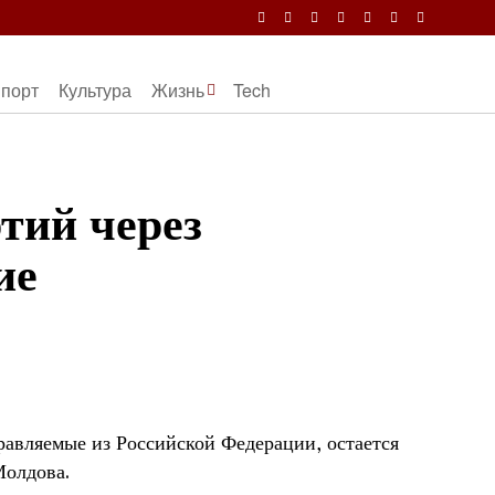
порт
Культура
Жизнь
Tech
тий через
ие
авляемые из Российской Федерации, остается
Молдова.