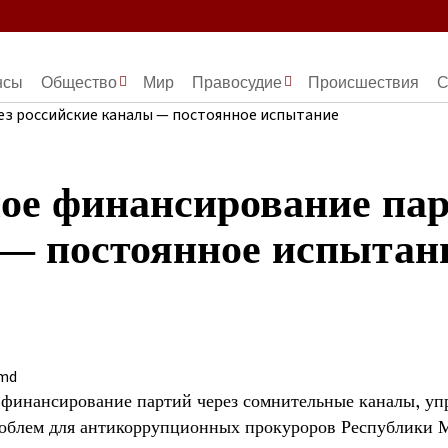
нсы
Общество
Мир
Правосудие
Происшествия
С
ое финансирование пар
 — постоянное испытан
.md
 финансирование партий через сомнительные каналы, упр
роблем для антикоррупционных прокуроров Республики 