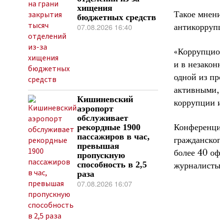
хищения
Такое мнен
бюджетных средств
07.08.2026 16:40
антикорруп
«Коррупцио
и в незако
одной из пр
активными,
Кишиневский
коррупции 
аэропорт
обслуживает
Конференция
рекордные 1900
пассажиров в час,
гражданског
превышая
более 40 о
пропускную
способность в 2,5
журналисты
раза
07.08.2026 16:07