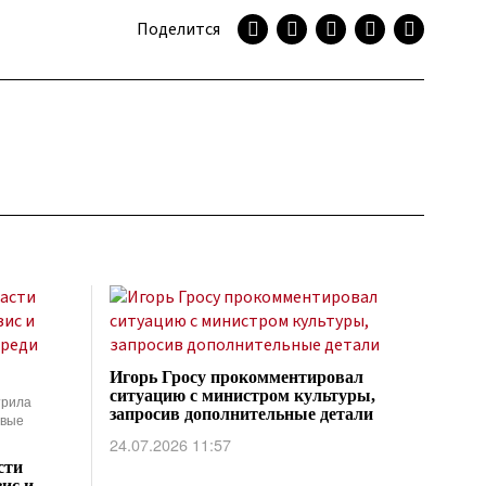
Поделится
Игорь Гросу прокомментировал
ситуацию с министром культуры,
трила
запросив дополнительные детали
овые
24.07.2026 11:57
сти
ис и