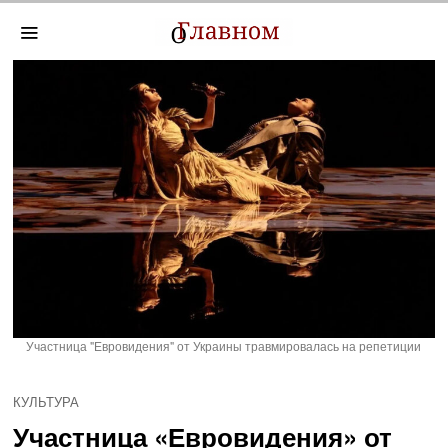
Участница "Евровидения" от Украины травмировалась на репетиции
КУЛЬТУРА
Участница «Евровидения» от