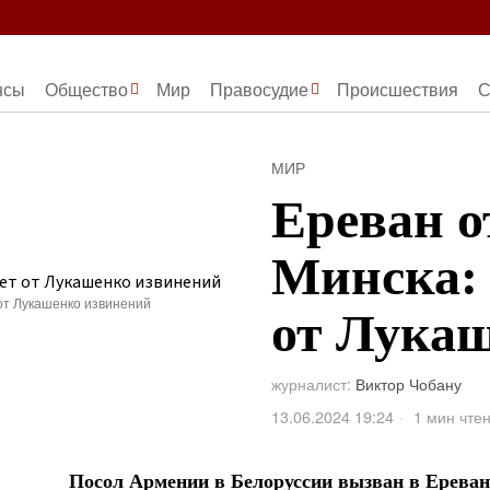
нсы
Общество
Мир
Правосудие
Происшествия
С
МИР
Ереван о
Минска:
от Лукашенко извинений
от Лука
журналист:
Виктор Чобану
13.06.2024 19:24
1 мин чте
Посол Армении в Белоруссии вызван в Ереван