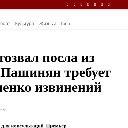
порт
Культура
Жизнь
Tech
тозвал посла из
 Пашинян требует
шенко извинений
ния
 для консультаций. Премьер