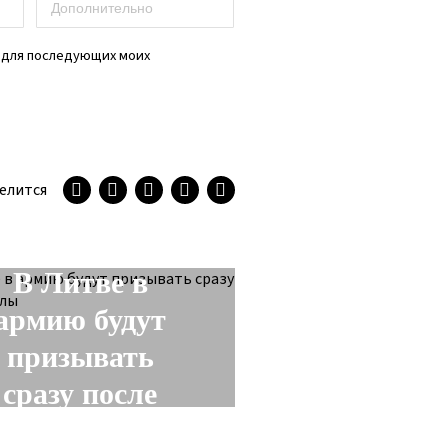
е для последующих моих
елится
NEXT STORY
В Литве в
армию будут
призывать
сразу после
школы