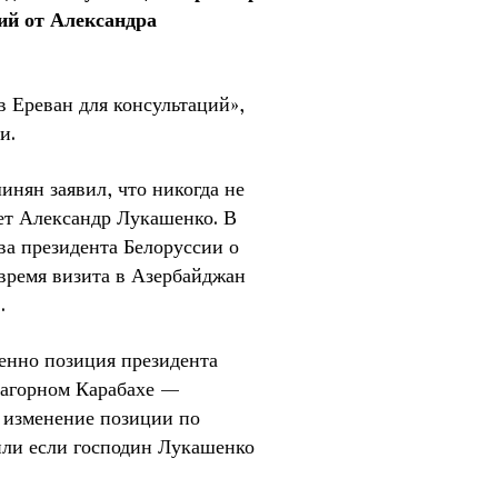
й от Александра
 Ереван для консультаций»,
и.
нян заявил, что никогда не
дет Александр Лукашенко. В
ва президента Белоруссии о
время визита в Азербайджан
.
енно позиция президента
Нагорном Карабахе —
 изменение позиции по
или если господин Лукашенко