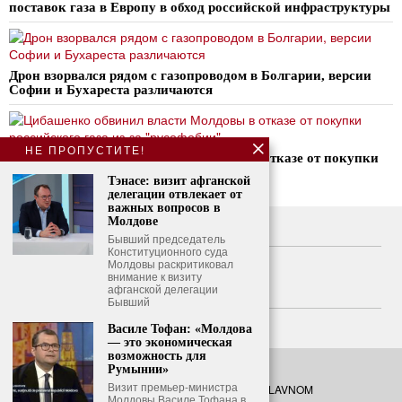
поставок газа в Европу в обход российской инфраструктуры
Дрон взорвался рядом с газопроводом в Болгарии, версии
Софии и Бухареста различаются
НЕ ПРОПУСТИТЕ!
Цибашенко обвинил власти Молдовы в отказе от покупки
российского газа из-за «русофобии»
Тэнасе: визит афганской
делегации отвлекает от
важных вопросов в
Молдове
О нас
Бывший председатель
Конституционного суда
Свяжитесь с нами
Молдовы раскритиковал
внимание к визиту
афганской делегации
Политика конфиденциальности
Бывший
Политика использования файлов cookie
Василе Тофан: «Молдова
— это экономическая
возможность для
Румынии»
Визит премьер-министра
©
2026
- Все права защищены. O GLAVNOM
Молдовы Василе Тофана в