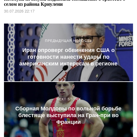
селом из района Криулени
30.07.2026 22:17
ПРЕДЫДУЩАЯ НОВОСТЬ
Иран опроверг обвинения США о
готовности нанести удары по
американским интересам в регионе
NEXT STORY
Сборная Молдовы по вольной борьбе
блестяще выступила на Гран-при во
Франции