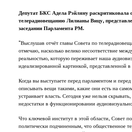
Депутат БКС Адела Рэйляну раскритиковала о
телерадиовещанию Лилианы Вицу, представл
заседании Парламента РМ.
“Выслушав отчёт главы Совета по телерадиовеща
отмечаю, насколько велико несоответствие межд
реальностью, которую переживает наша аудиовиз
идеализированной картинкой, представленной в 
Когда вы выступаете перед парламентом и перед
описывать вещи такими, какие они есть на самом 
устраивает власть. Сегодня уже нельзя скрывать
недостатки в функционировании аудиовизуально
Что ключевой институт в этой области, Совет п
политически подчиненным, что общественное те