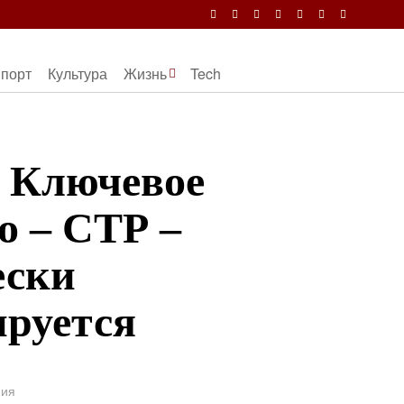
порт
Культура
Жизнь
Tech
: Ключевое
о – СТР –
ески
ируется
ния