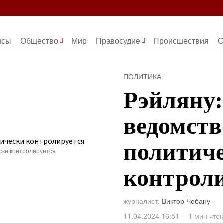
нсы
Общество
Мир
Правосудие
Происшествия
С
ПОЛИТИКА
Рэйляну
ведомств
политич
ски контролируется
контрол
журналист:
Виктор Чобану
11.04.2024 16:51
1 мин чте