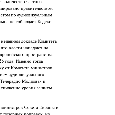
е количество частных
идировано правительством
оветом по аудиовизуальным
льше не соблюдает Кодекс
в недавнем докладе Комитета
 что власти нападают на
вропейского пространства.
3 года. Именно тогда
ку от Комитета министров
нием аудиовизуального
«Телерадио Молдова» и
 снижение уровня защиты
 министров Совета Европы и
х позорных поправок, но