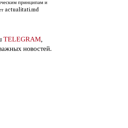
тическим принципам и
ет actualitati.md
ш
TELEGRAM
,
 важных новостей.